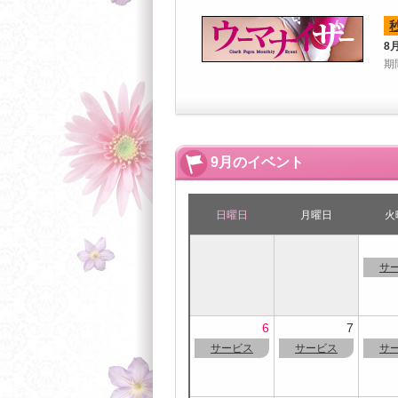
8
期
9月のイベント
日曜日
月曜日
火
サ
6
7
サービス
サービス
サ