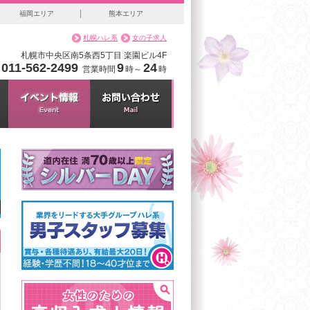
福岡エリア
熊本エリア
札幌ハレ系
女の子求人
札幌市中央区南5条西5丁目 楽園ビル4F
011-562-2499
9
24
.
営業時間
時～
時