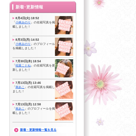
新着･更新情報
8月4日(火) 18:52
「
小林みのり
」の在籍写真を掲
載しました！
8月3日(月) 14:52
「
小林みのり
」のプロフィール
を掲載しました！
7月30日(木) 18:54
「
稲葉ことね
」の在籍写真を更
新しました！
7月13日(月) 13:46
「
南あこ
」の在籍写真を掲載し
ました！
7月13日(月) 12:58
「
南あこ
」のプロフィールを掲
載しました！
新着・更新情報一覧を見る