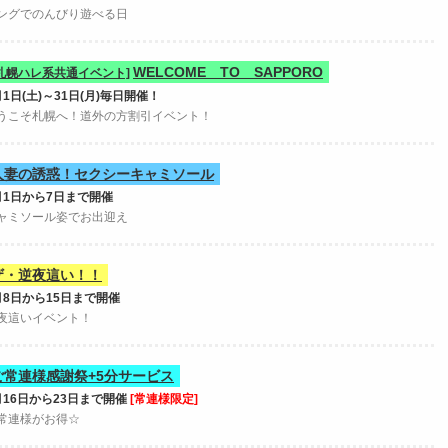
ングでのんびり遊べる日
WELCOME TO SAPPORO
[札幌ハレ系共通イベント]
月1日(土)～31日(月)毎日開催！
うこそ札幌へ！道外の方割引イベント！
人妻の誘惑！セクシーキャミソール
月1日から7日まで開催
ャミソール姿でお出迎え
ザ・逆夜這い！！
月8日から15日まで開催
夜這いイベント！
ご常連様感謝祭+5分サービス
月16日から23日まで開催
[常連様限定]
常連様がお得☆