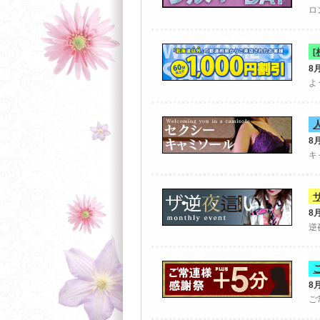
ロ
8
よ
8
キ
8
逆
8
ご