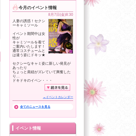
今月のイベント情報
8月7日(金)8:30
人妻の誘惑！セクシ
ーキャミソール
イベント期間中は女
性が
キャミソールを着て
ご案内いたします！
通常コスチュームと
は違う姿にドキッ★
セクシーなキャミ姿に新しい発見が
あったり
ちょっと肩紐がズレていて興奮した
り…
ドキドキのイベン・・・
→イベントカレンダー
全てのニュースを見る
イベント情報