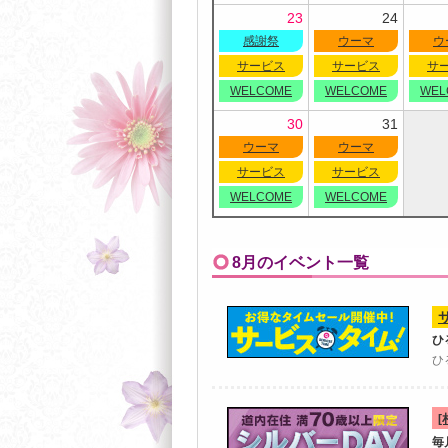
23
24
感謝祭
ウーマ
ウ
サービス
サービス
サ
WELCOME
WELCOME
WEL
30
31
ウーマ
ウーマ
サービス
サービス
WELCOME
WELCOME
8月のイベント一覧
ひ
ひ
毎