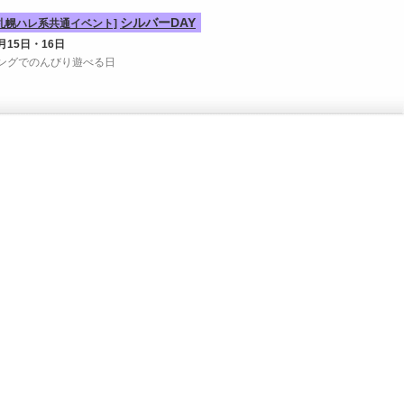
シルバーDAY
[札幌ハレ系共通イベント]
月15日・16日
ングでのんびり遊べる日